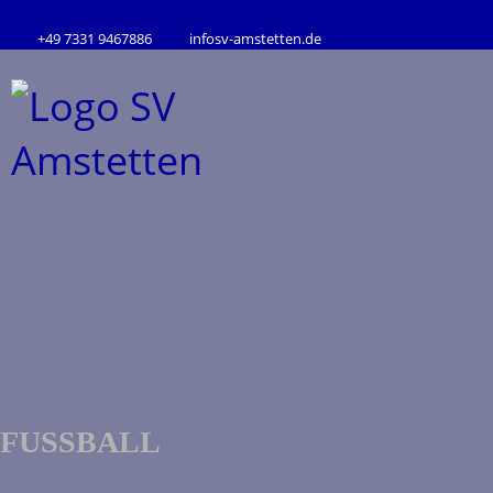
+49 7331 9467886
info
sv-amstetten.de
FUSSBALL