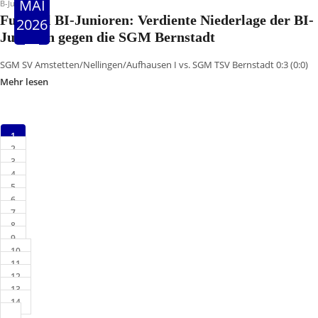
MAI
B-Jugend
Fussball BI-Junioren: Verdiente Niederlage der BI-
2026
Junioren gegen die SGM Bernstadt
SGM SV Amstetten/Nellingen/Aufhausen I vs. SGM TSV Bernstadt 0:3 (0:0)
Mehr lesen
1
2
3
4
5
6
7
8
9
10
11
12
13
14