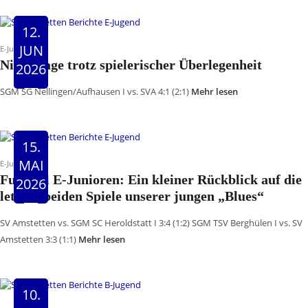
12.
JUN
E-Jugend
Niederlage trotz spielerischer Überlegenheit
2026
SGM SG Nellingen/Aufhausen I vs. SVA 4:1 (2:1)
Mehr lesen
15.
MAI
E-Jugend
Fussball E-Junioren: Ein kleiner Rückblick auf die
2026
letzten beiden Spiele unserer jungen „Blues“
SV Amstetten vs. SGM SC Heroldstatt I 3:4 (1:2) SGM TSV Berghülen I vs. SV
Amstetten 3:3 (1:1)
Mehr lesen
10.