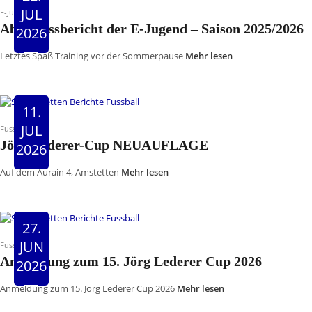
JUL
E-Jugend
Abschlussbericht der E-Jugend – Saison 2025/2026
2026
Letztes Spaß Training vor der Sommerpause
Mehr lesen
11.
JUL
Fussball
Jörg-Lederer-Cup NEUAUFLAGE
2026
Auf dem Aurain 4, Amstetten
Mehr lesen
27.
JUN
Fussball
Anmeldung zum 15. Jörg Lederer Cup 2026
2026
Anmeldung zum 15. Jörg Lederer Cup 2026
Mehr lesen