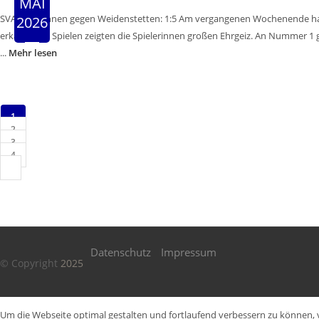
MAI
SVA Juniorinnen gegen Weidenstetten: 1:5 Am vergangenen Wochenende hatt
2026
erkämpften Spielen zeigten die Spielerinnen großen Ehrgeiz. An Nummer 1 ges
...
Mehr lesen
1
2
3
4
Datenschutz
Impressum
© Copyright
2025
Um die Webseite optimal gestalten und fortlaufend verbessern zu können, 