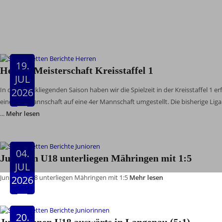
19.
Herren Meisterschaft Kreisstaffel 1
JUL
In der zurückliegenden Saison haben wir die Spielzeit in der Kreisstaffel 1
2026
einer 6er Mannschaft auf eine 4er Mannschaft umgestellt. Die bisherige Liga
...
Mehr lesen
04.
Junioren U18 unterliegen Mähringen mit 1:5
JUL
Junioren U18 unterliegen Mähringen mit 1:5
Mehr lesen
2026
20.