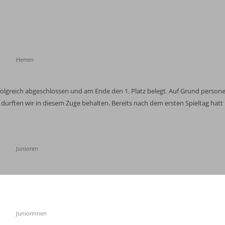
Herren
 erfolgreich abgeschlossen und am Ende den 1. Platz belegt. Auf Grund person
 durften wir in diesem Zuge behalten. Bereits nach dem ersten Spieltag hatt
Junioren
Juniorinnen