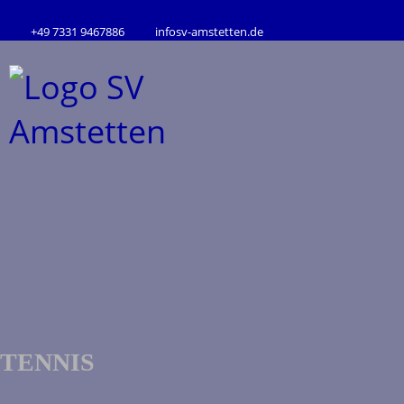
+49 7331 9467886
info
sv-amstetten.de
TENNIS