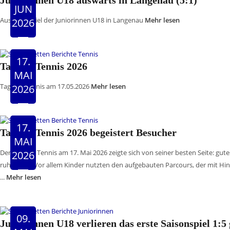
Juniorinnen U18 auswärts in Langenau (5:1)
JUN
Auswärtsspiel der Juniorinnen U18 in Langenau
Mehr lesen
2026
17.
Tag des Tennis 2026
MAI
Tag des Tennis am 17.05.2026
Mehr lesen
2026
17.
Tag des Tennis 2026 begeistert Besucher
MAI
Der Tag des Tennis am 17. Mai 2026 zeigte sich von seiner besten Seite: g
2026
ruhiger zu. Vor allem Kinder nutzten den aufgebauten Parcours, der mit Hin
...
Mehr lesen
09.
Juniorinnen U18 verlieren das erste Saisonspiel 1:5