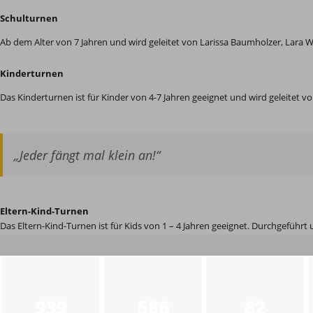
Schulturnen
Ab dem Alter von 7 Jahren und wird geleitet von Larissa Baumholzer, Lara
Kinderturnen
Das Kinderturnen ist für Kinder von 4-7 Jahren geeignet und wird geleitet v
„Jeder fängt mal klein an!“
Eltern-Kind-Turnen
Das Eltern-Kind-Turnen ist für Kids von 1 – 4 Jahren geeignet. Durchgeführt
939
586
62