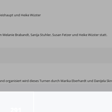
 Weishaupt und Heike Wüster
on Melanie Brabandt, Sanija Stuhler, Susan Fetzer und Heike Wüster statt.
 und organisiert wird dieses Turnen durch Marika Eberhardt und Danijela Skro
291