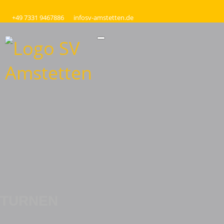
+49 7331 9467886
info
sv-amstetten.de
TURNEN