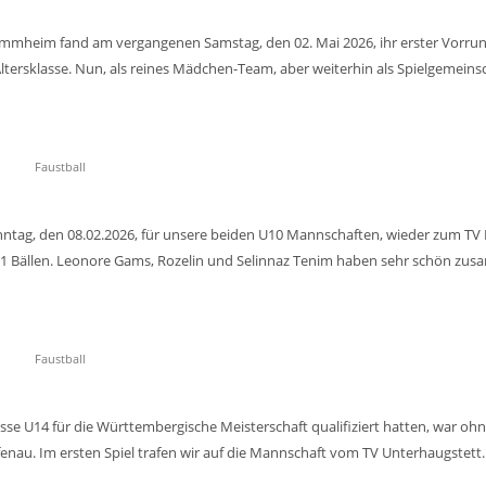
tammheim fand am vergangenen Samstag, den 02. Mai 2026, ihr erster Vorrun
tersklasse. Nun, als reines Mädchen-Team, aber weiterhin als Spielgemeins
Faustball
onntag, den 08.02.2026, für unsere beiden U10 Mannschaften, wieder zum TV
1 Bällen. Leonore Gams, Rozelin und Selinnaz Tenim haben sehr schön zus
Faustball
lasse U14 für die Württembergische Meisterschaft qualifiziert hatten, war oh
nau. Im ersten Spiel trafen wir auf die Mannschaft vom TV Unterhaugstett.