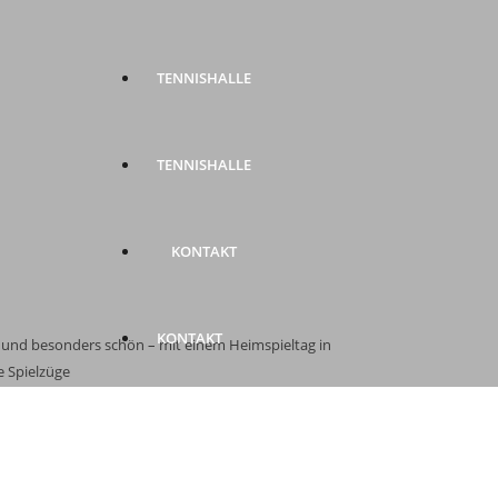
TENNISHALLE
TENNISHALLE
KONTAKT
KONTAKT
 und besonders schön – mit einem Heimspieltag in
e Spielzüge