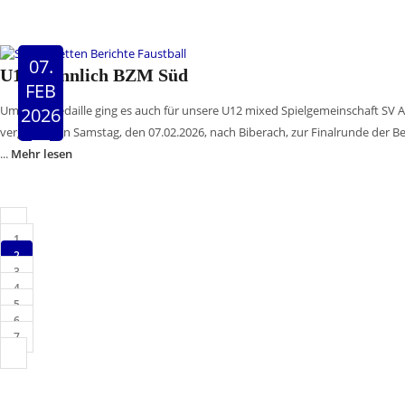
07.
U12 männlich BZM Süd
FEB
Um eine Medaille ging es auch für unsere U12 mixed Spielgemeinschaft SV Am
2026
vergangenen Samstag, den 07.02.2026, nach Biberach, zur Finalrunde der 
...
Mehr lesen
1
2
3
4
5
6
7