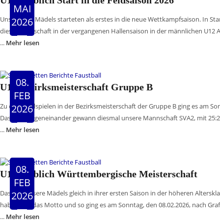
U12 weiblich Start in die Feldsaison 2026
MAI
Unsere U12 Mädels starteten als erstes in die neue Wettkampfsaison. In S
2026
diese Mannschaft in der vergangenen Hallensaison in der männlichen U12 Al
...
Mehr lesen
08.
U10 Bezirksmeisterschaft Gruppe B
FEB
Zu den Finalspielen in der Bezirksmeisterschaft der Gruppe B ging es am S
2026
Das Spiel gegeneinander gewann diesmal unsere Mannschaft SVA2, mit 25:2
...
Mehr lesen
08.
U14 weiblich Württembergische Meisterschaft
FEB
Das sich unsere Mädels gleich in ihrer ersten Saison in der höheren Altersk
2026
haben war das Motto und so ging es am Sonntag, den 08.02.2026, nach Grafe
...
Mehr lesen