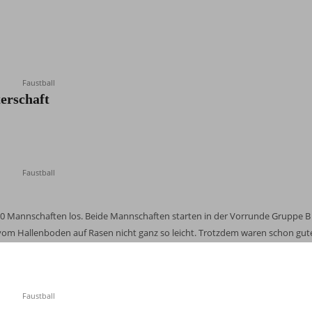
Faustball
terschaft
Faustball
10 Mannschaften los. Beide Mannschaften starten in der Vorrunde Gruppe B
 vom Hallenboden auf Rasen nicht ganz so leicht. Trotzdem waren schon gut
Faustball