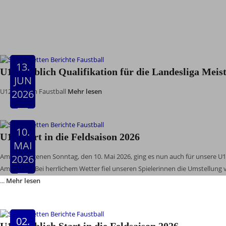
13.
U12 weiblich Qualifikation für die Landesliga Meis
JUN
U12 weiblich Faustball
Mehr lesen
2026
10.
U10 Start in die Feldsaison 2026
MAI
Am vergangenen Sonntag, den 10. Mai 2026, ging es nun auch für unsere U
2026
Amstetten. Bei herrlichem Wetter fiel unseren Spielerinnen die Umstellung
...
Mehr lesen
02.