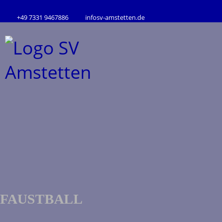
+49 7331 9467886
info
sv-amstetten.de
FAUSTBALL