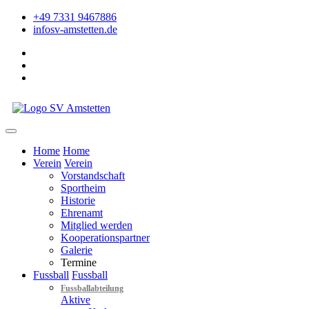
+49 7331 9467886
info
sv-amstetten.de
Home
Home
Verein
Verein
Vorstandschaft
Sportheim
Historie
Ehrenamt
Mitglied werden
Kooperationspartner
Galerie
Termine
Fussball
Fussball
Fussballabteilung
Aktive