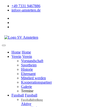
+49 7331 9467886
info
sv-amstetten.de
Home
Home
Verein
Verein
Vorstandschaft
Sportheim
Historie
Ehrenamt
Mitglied werden
Kooperationspartner
Galerie
Termine
Fussball
Fussball
Fussballabteilung
Aktive